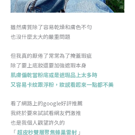
雖然膚質除了容易乾燥和膚色不勻
也沒什麼太大的嚴重問題
但我真的厭倦了常常為了掩蓋瑕疵
除了要上底妝還要加強遮瑕本身
肌膚偏乾當粉底或是遮瑕品上太多時
又容易卡紋跟浮粉，妝感看起來一點都不美
看了網路上的google好評推薦
我終於要來試試看網友們激推
也是我個人觀望許久的
「
超皮秒雙層聚焦蜂巢雷射
」