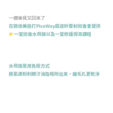
一週後我又回來了
在微依美施打PicoWay超皮秒雷射術後會提供
一堂術後水飛梭以及一堂修護保濕課程
水飛梭是用
負壓方式
將肌膚粉刺髒汙油脂吸附出來，讓毛孔更乾淨