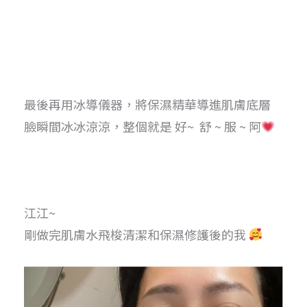
最後再用冰導儀器，將保濕精華導進肌膚底層
臉瞬間冰冰涼涼，整個就是 好~ 舒 ~ 服 ~ 阿
江江~
剛做完肌膚水飛梭清潔和保濕修護後的我