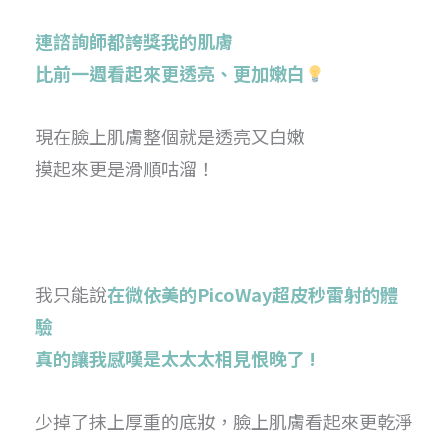
連諮詢師都誇獎我的肌膚
比前一週看起來更透亮、更加嫩白
現在臉上肌膚整個就是透亮又白嫩
摸起來更是滑順咕溜！
我只能說
在微依美的PicoWay超皮秒雷射的體
驗
真的讓我感嘆是太太太相見恨晚了 !
少掉了抹上厚重的底妝，臉上肌膚看起來更乾淨