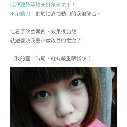
或洢蓮絲等填充針劑來填平！
不用動刀
，對於怕痛怕動刀的我很適合。
在看了改善案例，效果很自然
就跟堅決我要來做改善的意念了！
（我的國中時期，就有嚴重眼袋QQ）