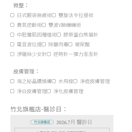
微整：
日式眼袋無痕術
雙旋法令拉提術
貴氣逆齡術
雙波V臉繃繃術
中胚層肌因種植術
膠原蛋白熊貓針
電音波拉提
除皺肉毒
玻尿酸
洢蓮絲少女針
逆時針－彈力澎澎針
皮膚管理：
海之秘晶鑽煥膚
水飛梭
淨痘皮膚管理
淨白皮膚管理
淨化皮膚管理
竹北旗艦店-醫診日：