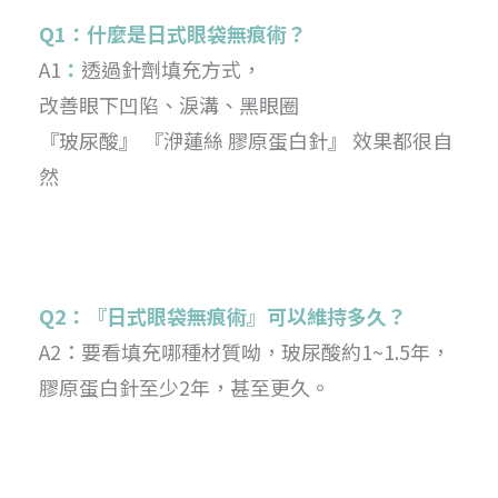
Q1：什麼是日式眼袋無痕術？
A1
：
透過針劑填充方式，
改善眼下凹陷、淚溝、黑眼圈
『玻尿酸』 『洢蓮絲 膠原蛋白針』 效果都很自
然
Q2：『日式眼袋無痕術』可以維持多久？
A2：要看填充哪種材質呦，玻尿酸約1~1.5年，
膠原蛋白針至少2年，甚至更久。