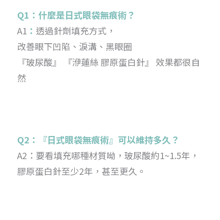
Q1：什麼是日式眼袋無痕術？
A1
：
透過針劑填充方式，
改善眼下凹陷、淚溝、黑眼圈
『玻尿酸』 『洢蓮絲 膠原蛋白針』 效果都很自
然
Q2：『日式眼袋無痕術』可以維持多久？
A2：要看填充哪種材質呦，玻尿酸約1~1.5年，
膠原蛋白針至少2年，甚至更久。