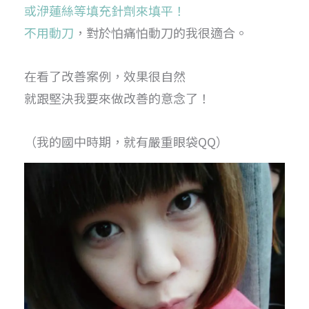
或洢蓮絲等填充針劑來填平！
不用動刀
，對於怕痛怕動刀的我很適合。
在看了改善案例，效果很自然
就跟堅決我要來做改善的意念了！
（我的國中時期，就有嚴重眼袋QQ）