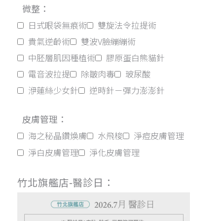
微整：
日式眼袋無痕術
雙旋法令拉提術
貴氣逆齡術
雙波V臉繃繃術
中胚層肌因種植術
膠原蛋白熊貓針
電音波拉提
除皺肉毒
玻尿酸
洢蓮絲少女針
逆時針－彈力澎澎針
皮膚管理：
海之秘晶鑽煥膚
水飛梭
淨痘皮膚管理
淨白皮膚管理
淨化皮膚管理
竹北旗艦店-醫診日：