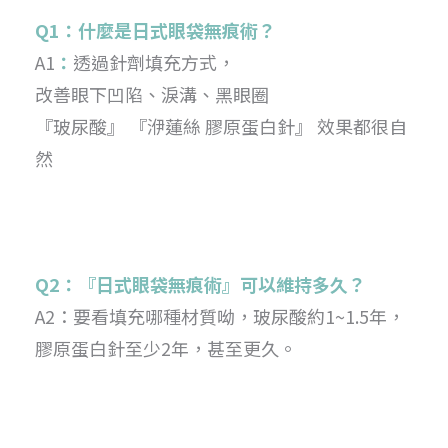
Q1：什麼是日式眼袋無痕術？
A1
：
透過針劑填充方式，
改善眼下凹陷、淚溝、黑眼圈
『玻尿酸』 『洢蓮絲 膠原蛋白針』 效果都很自
然
Q2：『日式眼袋無痕術』可以維持多久？
A2：要看填充哪種材質呦，玻尿酸約1~1.5年，
膠原蛋白針至少2年，甚至更久。