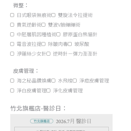
微整：
日式眼袋無痕術
雙旋法令拉提術
貴氣逆齡術
雙波V臉繃繃術
中胚層肌因種植術
膠原蛋白熊貓針
電音波拉提
除皺肉毒
玻尿酸
洢蓮絲少女針
逆時針－彈力澎澎針
皮膚管理：
海之秘晶鑽煥膚
水飛梭
淨痘皮膚管理
淨白皮膚管理
淨化皮膚管理
竹北旗艦店-醫診日：