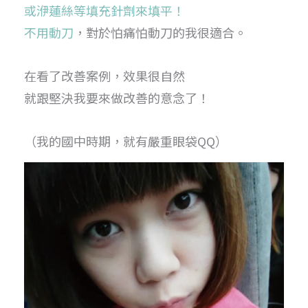
或洢蓮絲等填充針劑來填平！
不用動刀
，對於怕痛怕動刀的我很適合。
在看了改善案例，效果很自然
就跟堅決我要來做改善的意念了！
（我的國中時期，就有嚴重眼袋QQ）