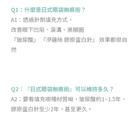
Q1：什麼是日式眼袋無痕術？
A1
：
透過針劑填充方式，
改善眼下凹陷、淚溝、黑眼圈
『玻尿酸』 『洢蓮絲 膠原蛋白針』 效果都很自
然
Q2：『日式眼袋無痕術』可以維持多久？
A2：要看填充哪種材質呦，玻尿酸約1~1.5年，
膠原蛋白針至少2年，甚至更久。