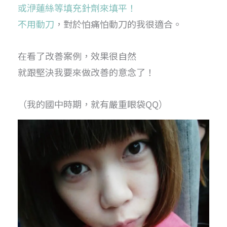
或洢蓮絲等填充針劑來填平！
不用動刀
，對於怕痛怕動刀的我很適合。
在看了改善案例，效果很自然
就跟堅決我要來做改善的意念了！
（我的國中時期，就有嚴重眼袋QQ）