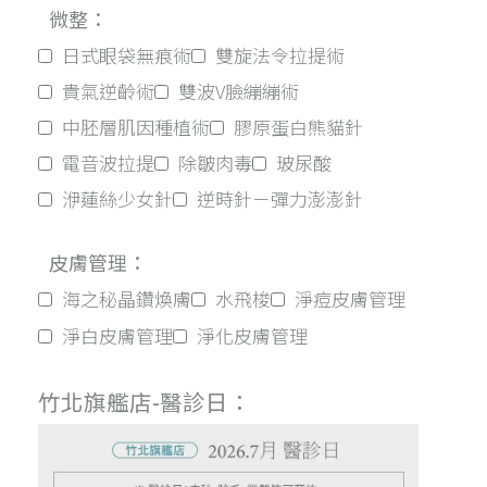
微整：
日式眼袋無痕術
雙旋法令拉提術
貴氣逆齡術
雙波V臉繃繃術
中胚層肌因種植術
膠原蛋白熊貓針
電音波拉提
除皺肉毒
玻尿酸
洢蓮絲少女針
逆時針－彈力澎澎針
皮膚管理：
海之秘晶鑽煥膚
水飛梭
淨痘皮膚管理
淨白皮膚管理
淨化皮膚管理
竹北旗艦店-醫診日：