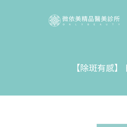
【除斑有感】 日