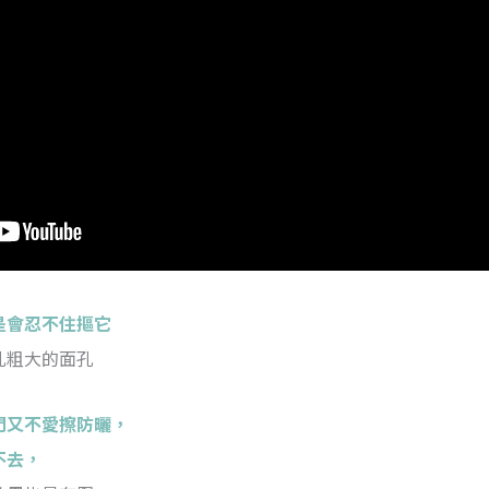
是會忍不住摳它
孔粗大的面孔
門又不愛擦防曬，
不去，