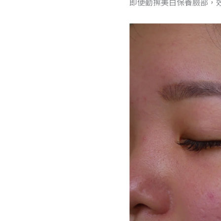
即便勤擦美白保養臉部，