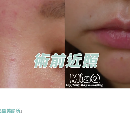
，
品醫美診所
」