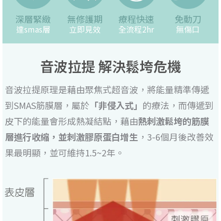
深層緊緻
無修護期
療程快速
免動刀
達smas層
立即見效
全流程2hr
無傷口
音波拉提 解決鬆垮危機
音波拉提原理是藉由聚焦式超音波，將能量精準傳遞
到SMAS筋膜層，屬於
「非侵入式」
的療法，而傳遞到
皮下的能量會形成熱凝結點，藉由
熱刺激鬆垮的筋膜
層進行收縮，並刺激膠原蛋白增生
，3-6個月後改善效
果最明顯，並可維持1.5~2年。