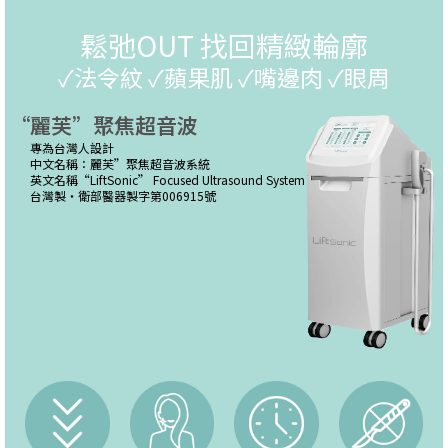
鬆弛OUT 找回精緻輪廓
✓法令紋 ✓蘋果肌 ✓嘴邊肉 ✓眼周
“麗芙”聚焦超音波
專為台灣人設計
中文名稱：麗芙”聚焦超音波系統
英文名稱“LiftSonic” Focused Ultrasound System
台灣製・衛部醫器製字第006915號