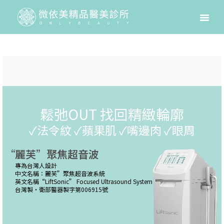
鬆弛OUT 找回精緻輪廓
✓法令紋 ✓蘋果肌 ✓嘴邊肉 ✓眼周
“麗芙”聚焦超音波
專為台灣人設計
中文名稱：麗芙”聚焦超音波系統
英文名稱“LiftSonic” Focused Ultrasound System
台灣製・衛部醫器製字第006915號