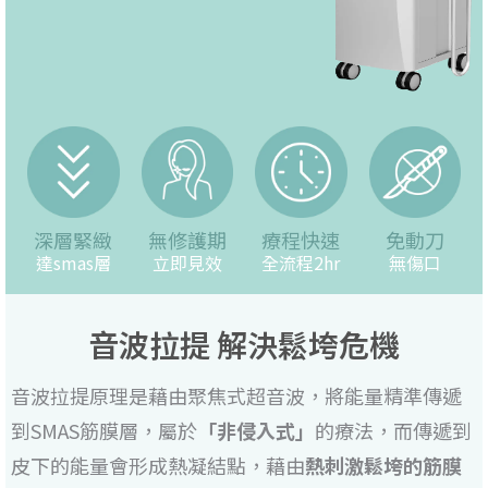
深層緊緻
無修護期
療程快速
免動刀
達smas層
立即見效
全流程2hr
無傷口
音波拉提 解決鬆垮危機
音波拉提原理是藉由聚焦式超音波，將能量精準傳遞
到SMAS筋膜層，屬於
「非侵入式」
的療法，而傳遞到
皮下的能量會形成熱凝結點，藉由
熱刺激鬆垮的筋膜