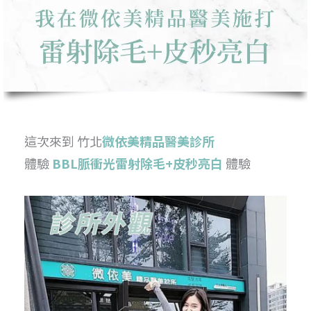
這次來到 竹北
微依美精品醫美診
所
體驗
BBL脈衝光雷射除毛+皮秒亮白
體驗