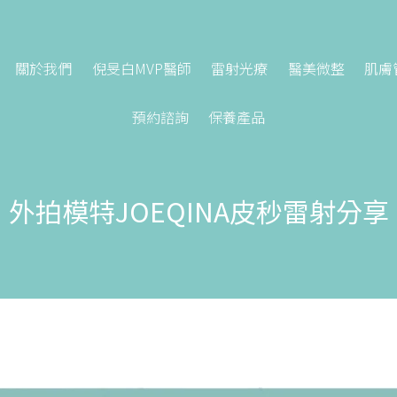
關於我們
倪旻白MVP醫師
雷射光療
醫美微整
肌膚
預約諮詢
保養產品
外拍模特JOEQINA皮秒雷射分享