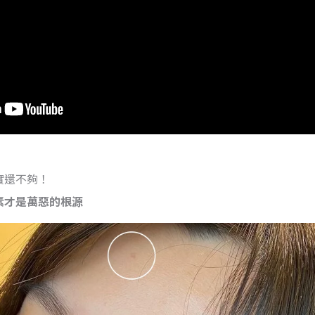
實還不夠！
素才是萬惡的根源