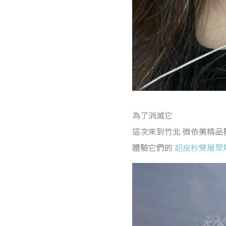
為了消滅它
這次來到竹北 微依美精品
體驗它們的
超皮秒雙層聚焦蜂