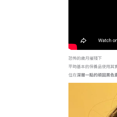
恐怖的歲月摧殘下
平時基本的保養品使用其
住在
深層一點的頑固黑色