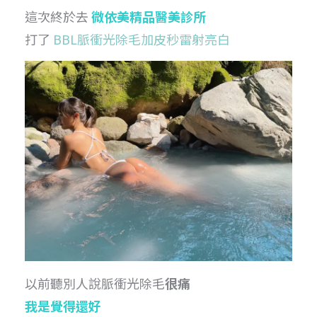
這次終於去
微依美精品醫美診所
打了
BBL脈衝光除毛加皮秒雷射亮白
以前聽別人說脈衝光除毛
很痛
我是覺得還好