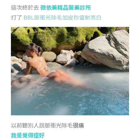
這次終於去
微依美精品醫美診所
打了
BBL脈衝光除毛加皮秒雷射亮白
以前聽別人說脈衝光除毛
很痛
我是覺得還好