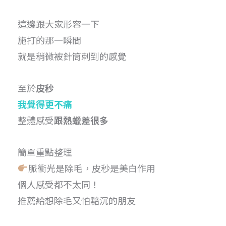
這邊跟大家形容一下
施打的那一瞬間
就是稍微被針筒刺到的感覺
至於
皮秒
我覺得更不痛
整體感受
跟熱蠟差很多
簡單重點整理
脈衝光是除毛，皮秒是美白作用
個人感受都不太同！
推薦給想除毛又怕黯沉的朋友