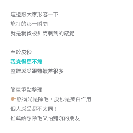
這邊跟大家形容一下
施打的那一瞬間
就是稍微被針筒刺到的感覺
至於
皮秒
我覺得更不痛
整體感受
跟熱蠟差很多
簡單重點整理
脈衝光是除毛，皮秒是美白作用
個人感受都不太同！
推薦給想除毛又怕黯沉的朋友