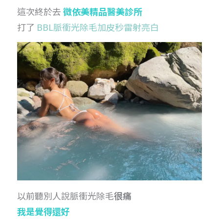
這次終於去
微依美精品醫美診所
打了
BBL脈衝光除毛加皮秒雷射亮白
以前聽別人說脈衝光除毛
很痛
我是覺得還好