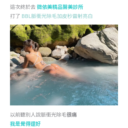
這次終於去
微依美精品醫美診所
打了
BBL脈衝光除毛加皮秒雷射亮白
以前聽別人說脈衝光除毛
很痛
我是覺得還好