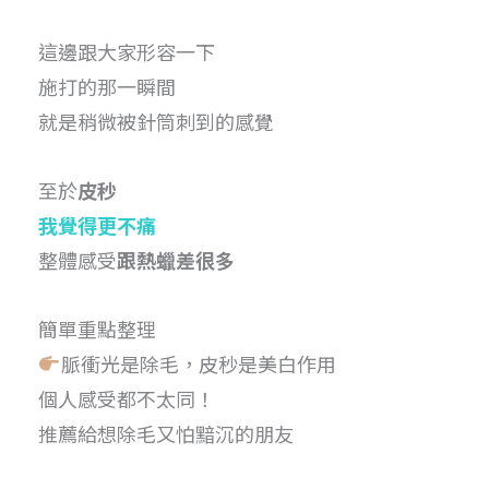
這邊跟大家形容一下
施打的那一瞬間
就是稍微被針筒刺到的感覺
至於
皮秒
我覺得更不痛
整體感受
跟熱蠟差很多
簡單重點整理
脈衝光是除毛，皮秒是美白作用
個人感受都不太同！
推薦給想除毛又怕黯沉的朋友