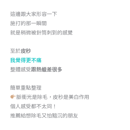
這邊跟大家形容一下
施打的那一瞬間
就是稍微被針筒刺到的感覺
至於
皮秒
我覺得更不痛
整體感受
跟熱蠟差很多
簡單重點整理
脈衝光是除毛，皮秒是美白作用
個人感受都不太同！
推薦給想除毛又怕黯沉的朋友