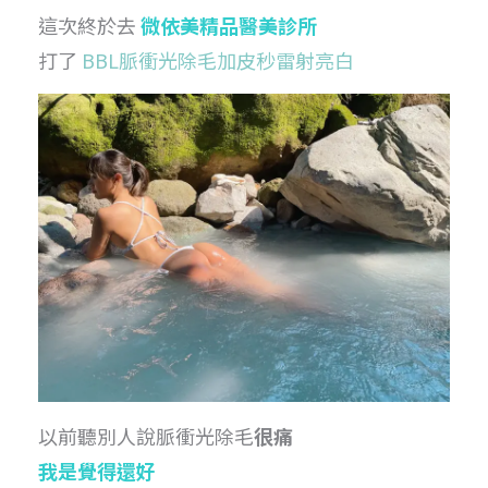
這次終於去
微依美精品醫美診所
打了
BBL脈衝光除毛加皮秒雷射亮白
以前聽別人說脈衝光除毛
很痛
我是覺得還好