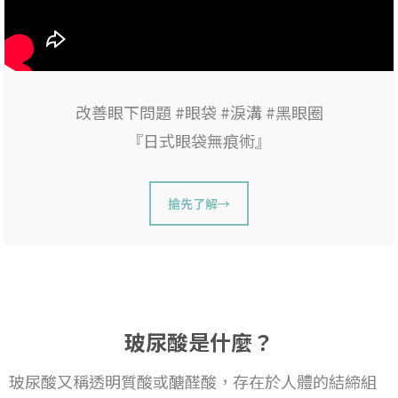
改善眼下問題 #眼袋 #淚溝 #黑眼圈
『日式眼袋無痕術』
搶先了解→
玻尿酸是什麼？
玻尿酸又稱透明質酸或醣醛酸，存在於人體的結締組