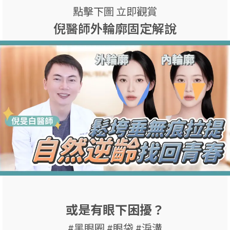
點擊下圖 立即觀賞
倪醫師外輪廓固定解說
或是有眼下困擾？
#黑眼圈 #眼袋 #淚溝