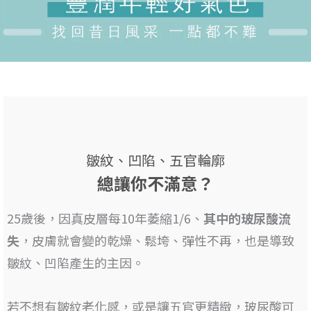
皺紋、凹陷、五官輪廓
總讓你不滿意？
25歲後，因真皮層每10年萎縮1/6、
其
中的玻尿酸流
失
，皮膚就會變的乾燥、鬆垮、彈性不再，也是
導致
皺紋、凹陷產生的主因
。
若不想有皺紋老化感，或是讓五官更精緻，
玻尿酸可