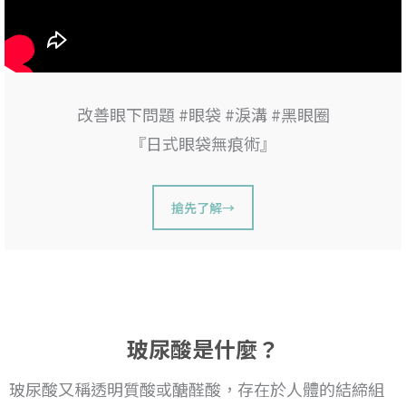
改善眼下問題 #眼袋 #淚溝 #黑眼圈
『日式眼袋無痕術』
搶先了解→
玻尿酸是什麼？
玻尿酸又稱透明質酸或醣醛酸，存在於人體的結締組