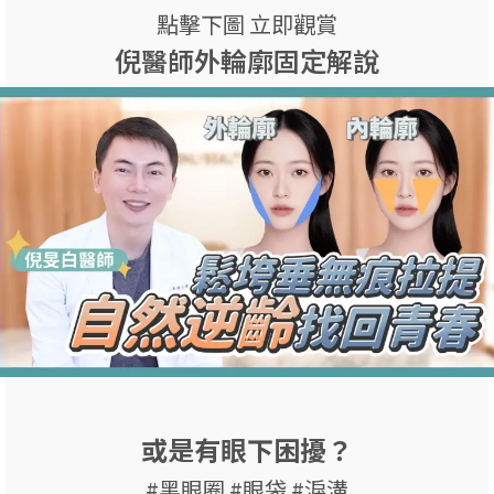
點擊下圖 立即觀賞
倪醫師外輪廓固定解說
或是有眼下困擾？
#黑眼圈 #眼袋 #淚溝