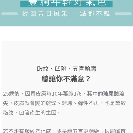
皺紋、凹陷、五官輪廓
總讓你不滿意？
25歲後，因真皮層每10年萎縮1/6、
其
中的玻尿酸流
失
，皮膚就會變的乾燥、鬆垮、彈性不再，也是
導致
皺紋、凹陷產生的主因
。
若不想有皺紋老化感，或是讓五官更精緻，
玻尿酸可