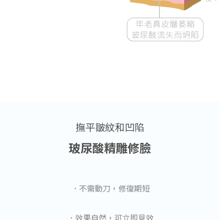
撫平皺紋和凹陷
玻尿酸精雕修臉
．不需動刀，修復期短
．效果自然，可立即見效