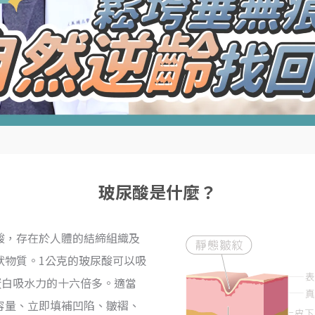
玻尿酸是什麼？
酸，存在於人體的結締組織及
狀物質。
1公克的玻尿酸可以吸
蛋白吸水力的十六倍多。
適當
容量、立即填補凹陷、皺褶、