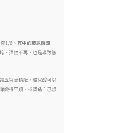
縮1/6、
其
中的玻尿酸流
垮、彈性不再，也是
導致皺
讓五官更精緻，
玻尿酸可以
廓變得平順，或塑造自己想