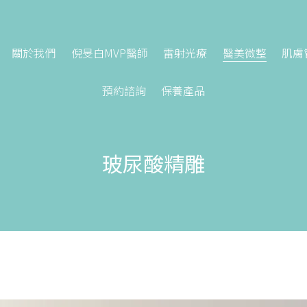
關於我們
倪旻白MVP醫師
雷射光療
醫美微整
肌膚
預約諮詢
保養產品
玻尿酸精雕