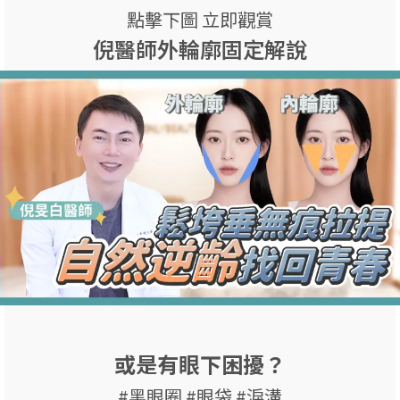
點擊下圖 立即觀賞
倪醫師外輪廓固定解說
或是有眼下困擾？
#黑眼圈 #眼袋 #淚溝