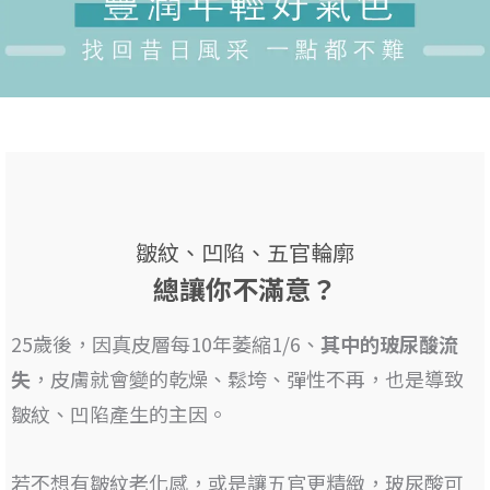
皺紋、凹陷、五官輪廓
總讓你不滿意？
25歲後，因真皮層每10年萎縮1/6、
其
中的玻尿酸流
失
，皮膚就會變的乾燥、鬆垮、彈性不再，也是
導致
皺紋、凹陷產生的主因
。
若不想有皺紋老化感，或是讓五官更精緻，
玻尿酸可