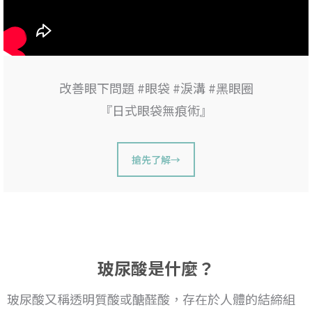
改善眼下問題 #眼袋 #淚溝 #黑眼圈
『日式眼袋無痕術』
搶先了解→
玻尿酸是什麼？
玻尿酸又稱透明質酸或醣醛酸，存在於人體的結締組