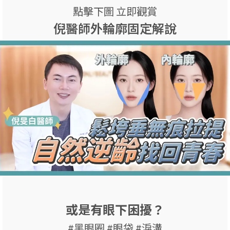
點擊下圖 立即觀賞
倪醫師外輪廓固定解說
或是有眼下困擾？
#黑眼圈 #眼袋 #淚溝