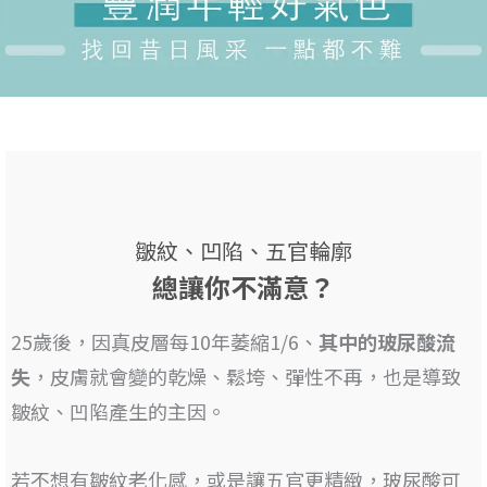
皺紋、凹陷、五官輪廓
總讓你不滿意？
25歲後，因真皮層每10年萎縮1/6、
其
中的玻尿酸流
失
，皮膚就會變的乾燥、鬆垮、彈性不再，也是
導致
皺紋、凹陷產生的主因
。
若不想有皺紋老化感，或是讓五官更精緻，
玻尿酸可