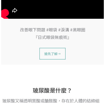
改善眼下問題 #眼袋 #淚溝 #黑眼圈
『日式眼袋無痕術』
搶先了解→
玻尿酸是什麼？
玻尿酸又稱透明質酸或醣醛酸，存在於人體的結締組