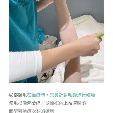
局部體毛
在治療時，只會針對毛囊進行破壞
使毛根漸漸萎縮，從而被向上推擠脫落
而隨著治療次數的遞增