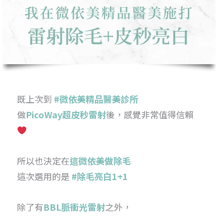
既上次到
#微依美精品醫美診所
做
PicoWay超皮秒雷射
後，感覺非常值得信賴
所以也決定在
這微依美做除毛
這次選用的是
#
除毛亮白1+1
除了有
BBL脈衝光雷射
之外，