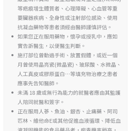
等疤痕增生體質者、心理障礙、心血管等重
要臟器疾病、全身性或注射部位感染、使用
抗凝血藥物等患者須經由醫師謹慎評估。
如果您正在服用藥物，懷孕或授乳中，應如
實告訴醫生，以便醫生判斷。
施打部位曾動過手術、放置假體，或近一個
月曾使用晶亮瓷(微晶瓷)、玻尿酸、水微晶、
人工真皮或膠原蛋白…等填充物治療之患者
應事先告知醫師。
未滿 18 歲或無行為能力的就醫者應由其監護
人陪同就醫和簽字。
正在服用人蔘、魚油、銀杏、止痛藥、阿司
匹林、維他命E或其他促進血液循環、降低血
液凝固機能的食品藥品者，瘀青機率稍高，