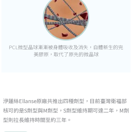
PCL微型晶球漸漸被身體吸收及消失，自體新生的完
美膠原，取代了原先的微晶球
洢蓮絲Ellanse原廠共推出四種劑型，目前臺灣衛福部
核可的是S劑型與M劑型，S劑型維持期可達二年，M劑
型則拉長維持時間至約三年。