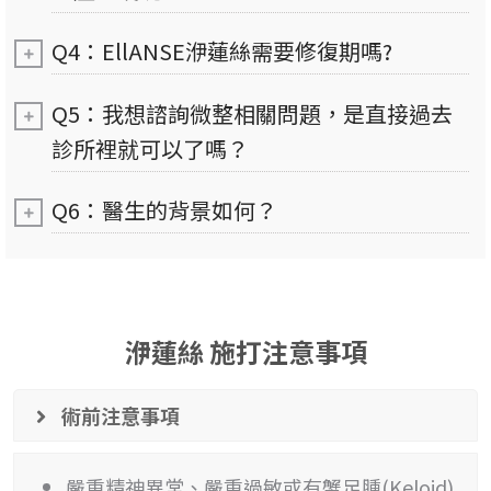
Q4：EllANSE洢蓮絲需要修復期嗎?
Q5：我想諮詢微整相關問題，是直接過去
診所裡就可以了嗎？
Q6：醫生的背景如何？
洢蓮絲 施打注意事項
術前注意事項
嚴重精神異常、嚴重過敏或有蟹足腫(Keloid)