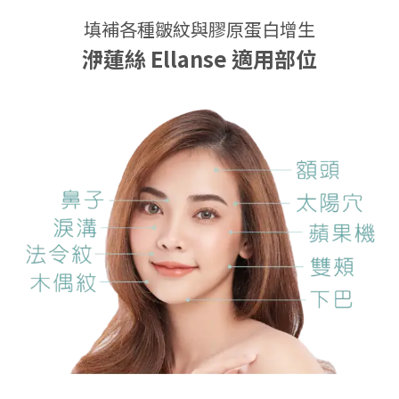
填補各種皺紋與膠原蛋白增生
洢蓮絲 Ellanse
適用部位