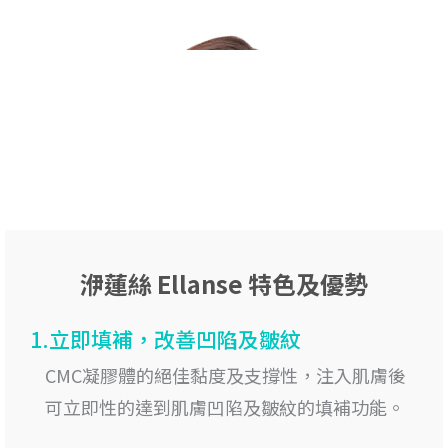
洢蓮絲 Ellanse 特色及優勢
1.立即填補，改善凹陷及皺紋
CMC凝膠體的絕佳黏度及支撐性，注入肌膚後
可立即性的達到肌膚凹陷及皺紋的填補功能。