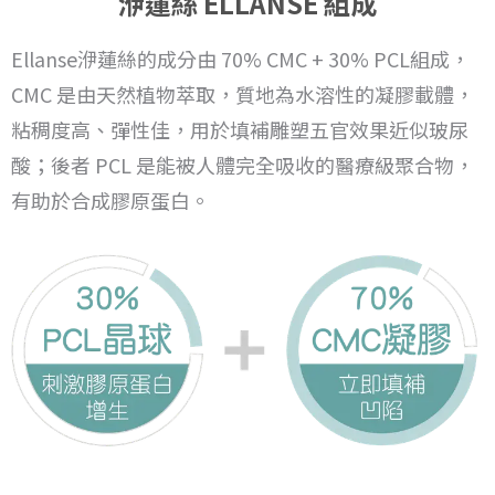
洢蓮絲 ELLANSE 組成
Ellanse洢蓮絲的成分由 70% CMC + 30% PCL組成，
CMC 是由天然植物萃取，質地為水溶性的凝膠載體，
粘稠度高、彈性佳，用於填補雕塑五官效果近似玻尿
酸；後者 PCL 是能被人體完全吸收的醫療級聚合物，
有助於合成膠原蛋白。