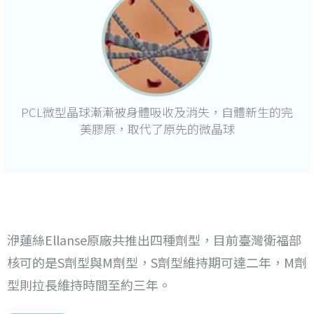
PCL微型晶球漸漸被身體吸收及消失，自體新生的完
美膠原，取代了原先的微晶球
洢蓮絲Ellanse原廠共推出四種劑型，目前臺灣衛福部
核可的是S劑型與M劑型，S劑型維持期可達二年，M劑
型則拉長維持時間至約三年。