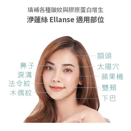
填補各種皺紋與膠原蛋白增生
洢蓮絲 Ellanse
適用部位