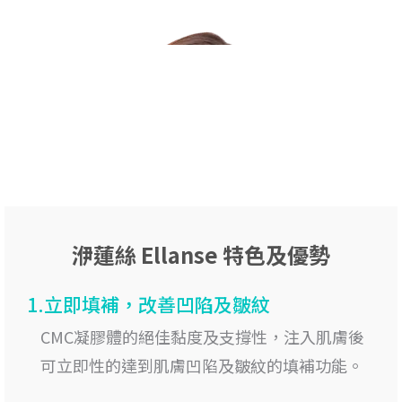
洢蓮絲 Ellanse 特色及優勢
1.立即填補，改善凹陷及皺紋
CMC凝膠體的絕佳黏度及支撐性，注入肌膚後
可立即性的達到肌膚凹陷及皺紋的填補功能。