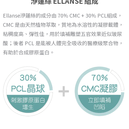
洢蓮絲 ELLANSE 組成
Ellanse洢蓮絲的成分由 70% CMC + 30% PCL組成，
CMC 是由天然植物萃取，質地為水溶性的凝膠載體，
粘稠度高、彈性佳，用於填補雕塑五官效果近似玻尿
酸；後者 PCL 是能被人體完全吸收的醫療級聚合物，
有助於合成膠原蛋白。