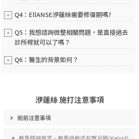
Q4：EllANSE洢蓮絲需要修復期嗎?
Q5：我想諮詢微整相關問題，是直接過去
診所裡就可以了嗎？
Q6：醫生的背景如何？
洢蓮絲 施打注意事項
術前注意事項
嚴重精神異常、嚴重過敏或有蟹足腫(Keloid)