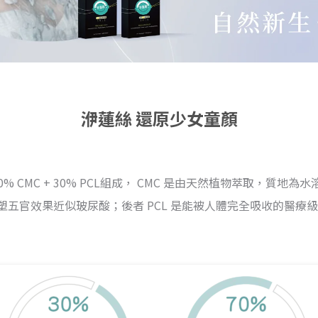
洢蓮絲 還原少女童顏
 70% CMC + 30% PCL組成， CMC 是由天然植物萃取，質
塑五官效果近似玻尿酸；後者 PCL 是能被人體完全吸收的醫療