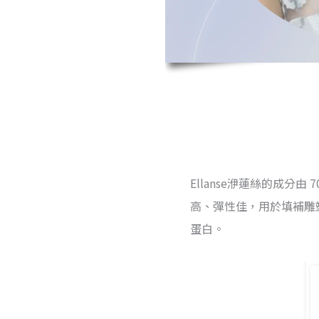
Ellanse洢蓮絲的成分由
高、彈性佳，用於填補雕
蛋白。