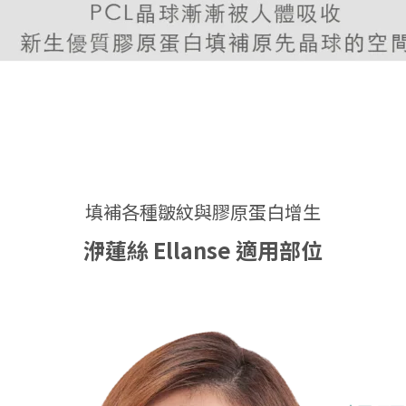
填補各種皺紋與膠原蛋白增生
洢蓮絲 Ellanse
適用部位