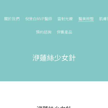
關於我們
倪旻白MVP醫師
雷射光療
醫美微整
肌膚
預約諮詢
保養產品
洢蓮絲少女針