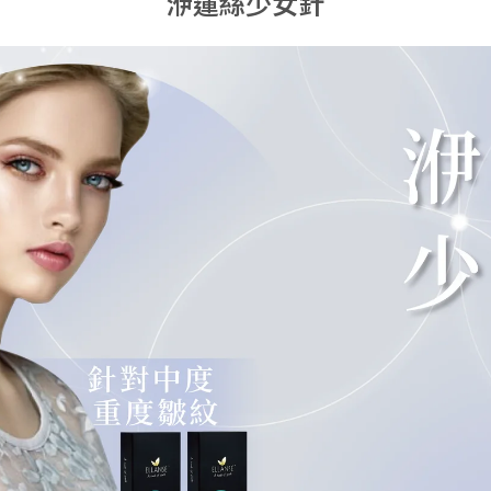
洢蓮絲少女針