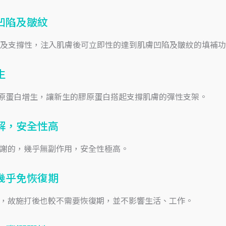
凹陷及皺紋
度及支撐性，注入肌膚後可立即性的達到肌膚凹陷及皺紋的填補
生
膠原蛋白增生，讓新生的膠原蛋白搭起支撐肌膚的彈性支架。
解，安全性高
謝的，幾乎無副作用，安全性極高。
幾乎免恢復期
，故施打後也較不需要恢復期，並不影響生活、工作。