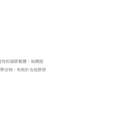
地為水溶性的凝膠載體，粘稠度
級聚合物，有助於合成膠原