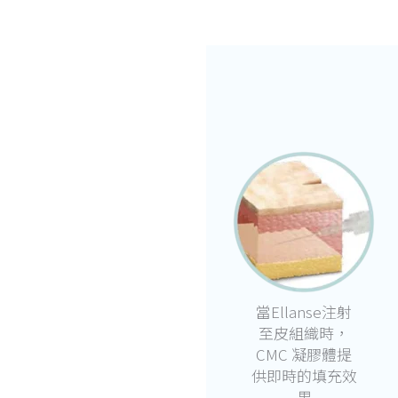
當Ellanse注射
至皮組織時，
CMC 凝膠體提
供即時的填充效
果