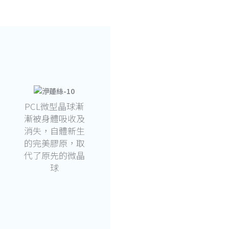
PCL微型晶球漸
漸被身體吸收及
消失，自體新生
的完美膠原，取
代了原先的微晶
球