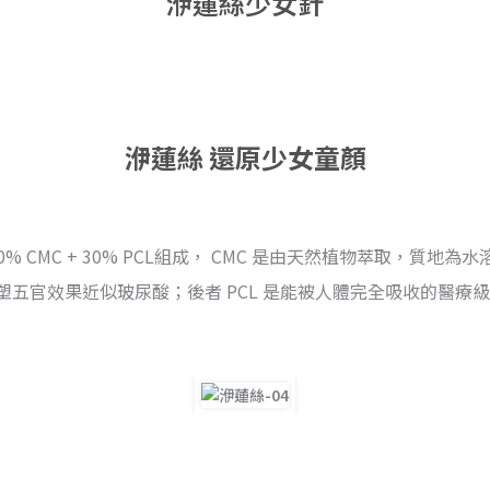
洢蓮絲少女針
洢蓮絲 還原少女童顏
 70% CMC + 30% PCL組成， CMC 是由天然植物萃取，質
塑五官效果近似玻尿酸；後者 PCL 是能被人體完全吸收的醫療