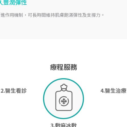
久豐潤彈性
擁有漸進作用機制，可長時間維持肌膚飽滿彈性及支撐力。
療程服務
2.醫生看診
4.醫生治療
3.敷麻冰敷