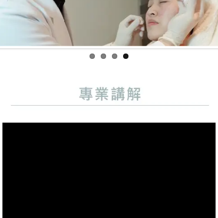
Previo
Next
us