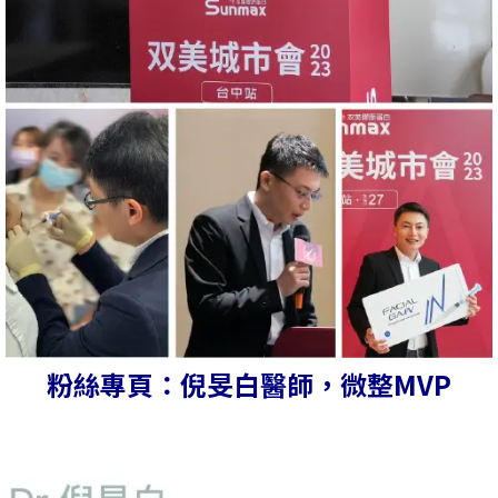
粉絲專頁：倪旻白醫師，微整MVP