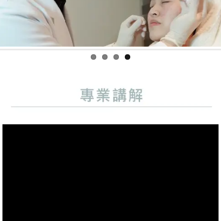
Previo
Next
us