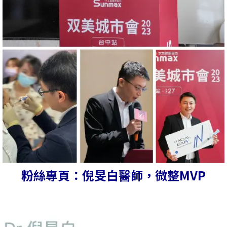
粉絲專頁：倪旻白醫師，微整MVP