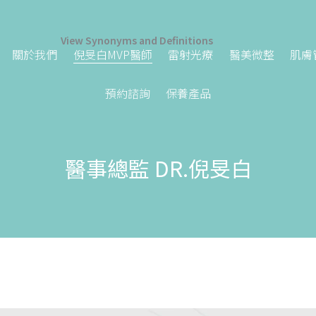
View Synonyms and Definitions
關於我們
倪旻白MVP醫師
雷射光療
醫美微整
肌膚
預約諮詢
保養產品
醫事總監 DR.倪旻白