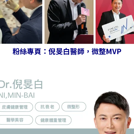
粉絲專頁：倪旻白醫師，微整MVP