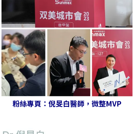
粉絲專頁：倪旻白醫師，微整MVP