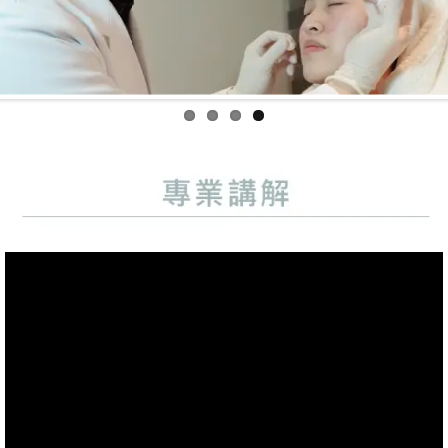
Previo
Next
us