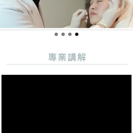
Previo
Next
us