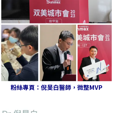
粉絲專頁：倪旻白醫師，微整MVP