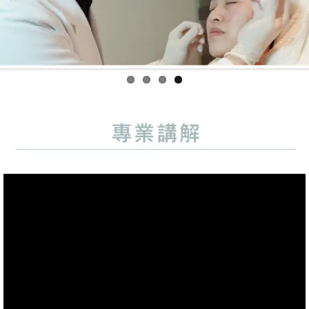
Previo
Next
us