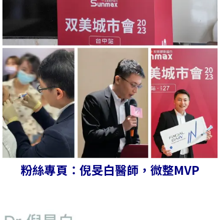
粉絲專頁：倪旻白醫師，微整MVP