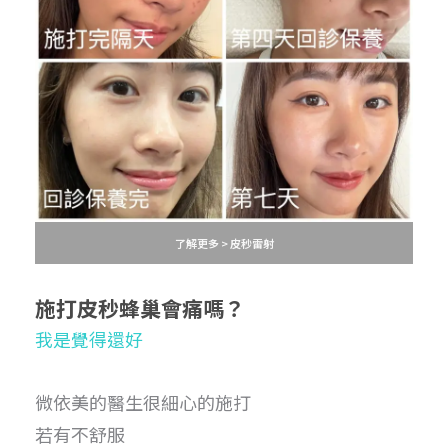
了解更多 > 皮秒雷射
施打皮秒蜂巢
會痛嗎？
我是覺得還好
微依美的醫生很細心的施打
若有不舒服