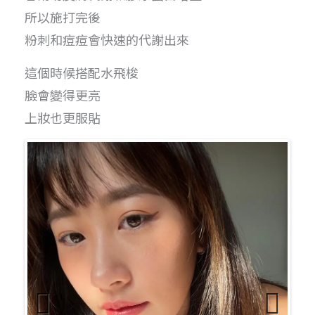
所以施打完後
粉刺和痘痘會快速的代謝出來
這個時候搭配水飛梭
臉會變得更亮
上妝也更服貼