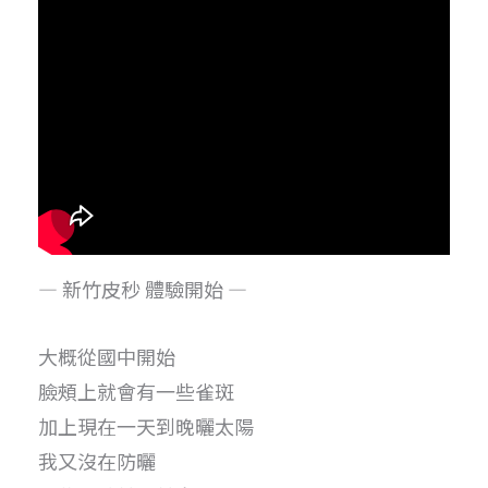
— 新竹皮秒 體驗開始 —
大概從國中開始
臉頰上就會有一些雀斑
加上現在一天到晚曬太陽
我又沒在防曬