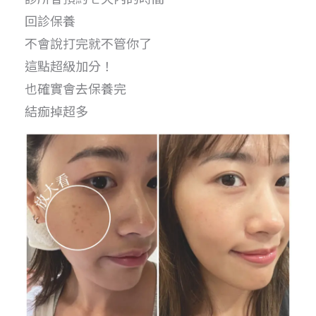
回診保養
不會說打完就不管你了
這點超級加分！
也確實會去保養完
結痂掉超多