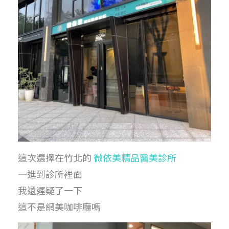
這次選擇在竹北的
微依美精品醫美診所
一進到診所裡面
我還遲疑了一下
這不是網美咖啡廳嗎