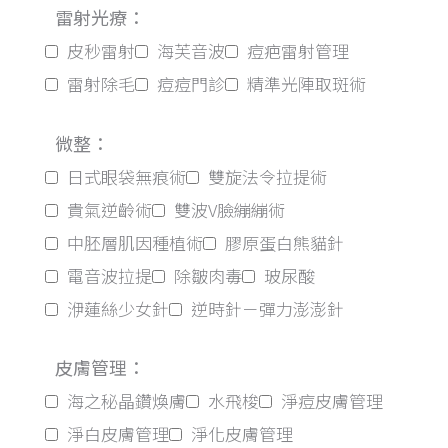
雷射光療：
皮秒雷射
海芙音波
痘疤雷射管理
雷射除毛
痘痘門診
精準光陣取斑術
微整：
日式眼袋無痕術
雙旋法令拉提術
貴氣逆齡術
雙波V臉繃繃術
中胚層肌因種植術
膠原蛋白熊貓針
電音波拉提
除皺肉毒
玻尿酸
洢蓮絲少女針
逆時針－彈力澎澎針
皮膚管理：
海之秘晶鑽煥膚
水飛梭
淨痘皮膚管理
淨白皮膚管理
淨化皮膚管理