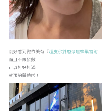
剛好看到微依美有『
超皮秒雙層聚焦蜂巢雷射
而且不限發數
可以打好打滿
就預約體驗啦！