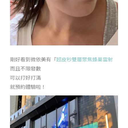
剛好看到微依美有『
超皮秒雙層聚焦蜂巢雷射
而且不限發數
可以打好打滿
就預約體驗啦！