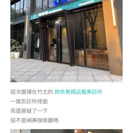
這次選擇在竹北的
微依美精品醫美診所
一進到診所裡面
我還遲疑了一下
這不是網美咖啡廳嗎