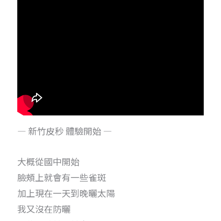
— 新竹皮秒 體驗開始 —
大概從國中開始
臉頰上就會有一些雀斑
加上現在一天到晚曬太陽
我又沒在防曬