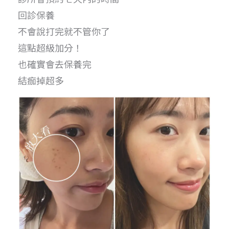
回診保養
不會說打完就不管你了
這點超級加分！
也確實會去保養完
結痂掉超多