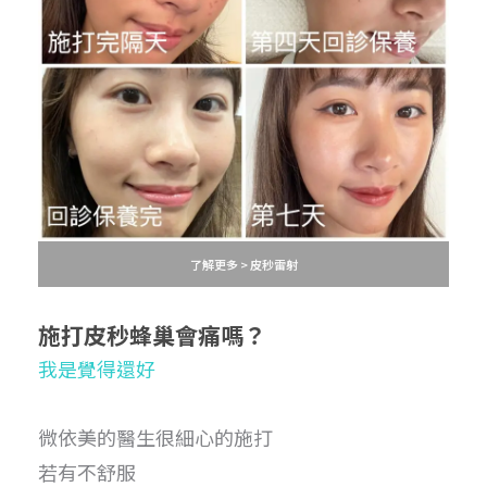
了解更多 > 皮秒雷射
施打皮秒蜂巢
會痛嗎？
我是覺得還好
微依美的醫生很細心的施打
若有不舒服