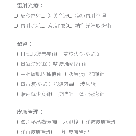
雷射光療：
皮秒雷射
海芙音波
痘疤雷射管理
雷射除毛
痘痘門診
精準光陣取斑術
微整：
日式眼袋無痕術
雙旋法令拉提術
貴氣逆齡術
雙波V臉繃繃術
中胚層肌因種植術
膠原蛋白熊貓針
電音波拉提
除皺肉毒
玻尿酸
洢蓮絲少女針
逆時針－彈力澎澎針
皮膚管理：
海之秘晶鑽煥膚
水飛梭
淨痘皮膚管理
淨白皮膚管理
淨化皮膚管理