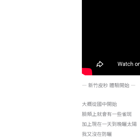
— 新竹皮秒 體驗開始 —
大概從國中開始
臉頰上就會有一些雀斑
加上現在一天到晚曬太陽
我又沒在防曬