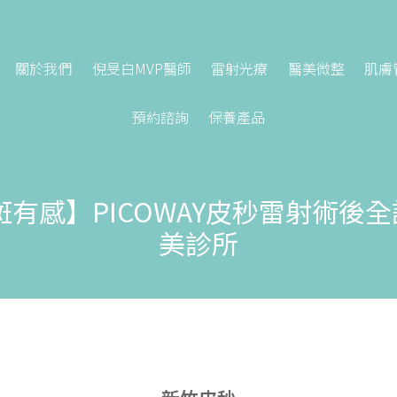
關於我們
倪旻白MVP醫師
雷射光療
醫美微整
肌膚
預約諮詢
保養產品
斑有感】PICOWAY皮秒雷射術後
美診所