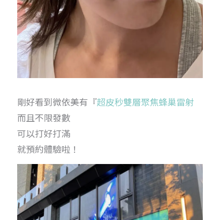
剛好看到微依美有『
超皮秒雙層聚焦蜂巢雷射
而且不限發數
可以打好打滿
就預約體驗啦！