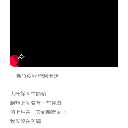
— 新竹皮秒 體驗開始 —
大概從國中開始
臉頰上就會有一些雀斑
加上現在一天到晚曬太陽
我又沒在防曬