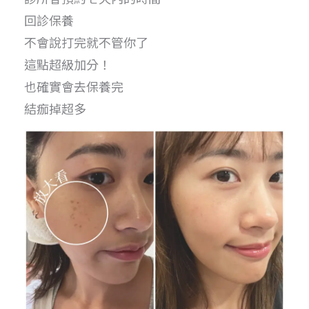
回診保養
不會說打完就不管你了
這點超級加分！
也確實會去保養完
結痂掉超多