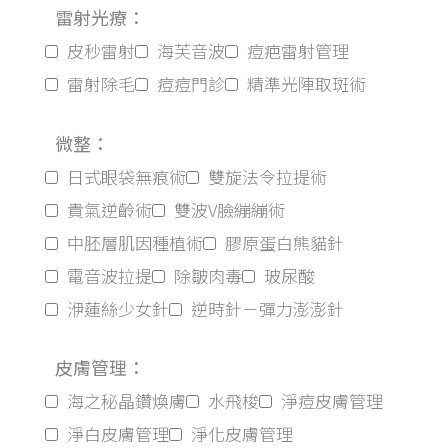
雷射光療：
皮秒雷射
海芙音波
痘疤雷射管理
雷射除毛
痘痘門診
精準光陣取斑術
微整：
日式眼袋無痕術
雙旋法令拉提術
貴氣逆齡術
雙波V臉繃繃術
中胚層肌因種植術
膠原蛋白熊貓針
電音波拉提
除皺肉毒
玻尿酸
洢蓮絲少女針
逆時針－彈力澎澎針
皮膚管理：
海之秘晶鑽煥膚
水飛梭
淨痘皮膚管理
淨白皮膚管理
淨化皮膚管理