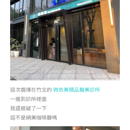
這次選擇在竹北的
微依美精品醫美診所
一進到診所裡面
我還遲疑了一下
這不是網美咖啡廳嗎