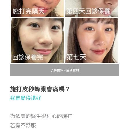
了解更多 > 皮秒雷射
施打皮秒蜂巢
會痛嗎？
我是覺得還好
微依美的醫生很細心的施打
若有不舒服