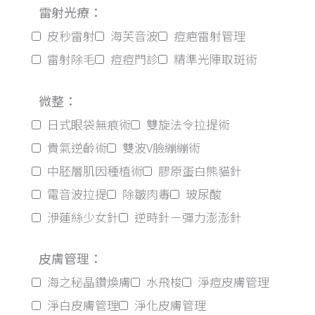
雷射光療：
皮秒雷射
海芙音波
痘疤雷射管理
雷射除毛
痘痘門診
精準光陣取斑術
微整：
日式眼袋無痕術
雙旋法令拉提術
貴氣逆齡術
雙波V臉繃繃術
中胚層肌因種植術
膠原蛋白熊貓針
電音波拉提
除皺肉毒
玻尿酸
洢蓮絲少女針
逆時針－彈力澎澎針
皮膚管理：
海之秘晶鑽煥膚
水飛梭
淨痘皮膚管理
淨白皮膚管理
淨化皮膚管理