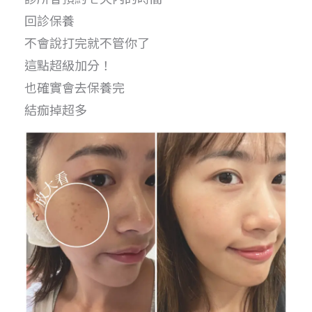
回診保養
不會說打完就不管你了
這點超級加分！
也確實會去保養完
結痂掉超多