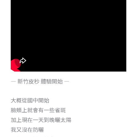
— 新竹皮秒 體驗開始 —
大概從國中開始
臉頰上就會有一些雀斑
加上現在一天到晚曬太陽
我又沒在防曬