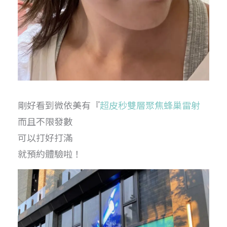
剛好看到微依美有『
超皮秒雙層聚焦蜂巢雷射
而且不限發數
可以打好打滿
就預約體驗啦！