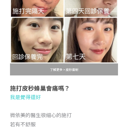
了解更多 > 皮秒雷射
施打皮秒蜂巢
會痛嗎？
我是覺得還好
微依美的醫生很細心的施打
若有不舒服