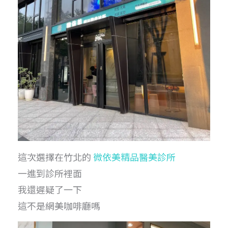
這次選擇在竹北的
微依美精品醫美診所
一進到診所裡面
我還遲疑了一下
這不是網美咖啡廳嗎