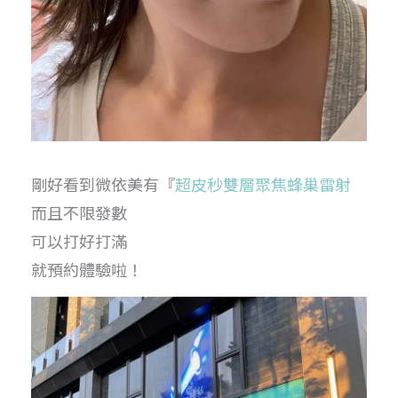
剛好看到微依美有『
超皮秒雙層聚焦蜂巢雷射
而且不限發數
可以打好打滿
就預約體驗啦！