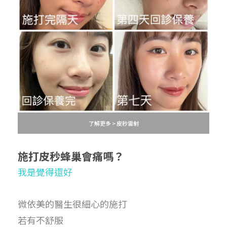
了解更多 > 皮秒雷射
施打皮秒蜂巢
會痛嗎？
我是覺得還好
微依美的醫生很細心的施打
若有不舒服