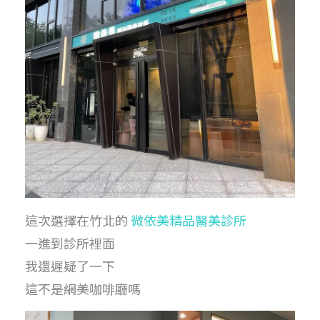
這次選擇在竹北的
微依美精品醫美診所
一進到診所裡面
我還遲疑了一下
這不是網美咖啡廳嗎