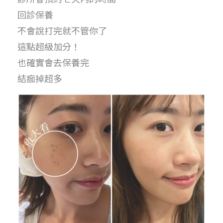
回診保養
不會說打完就不管你了
這點超級加分！
也確實會去保養完
結痂掉超多