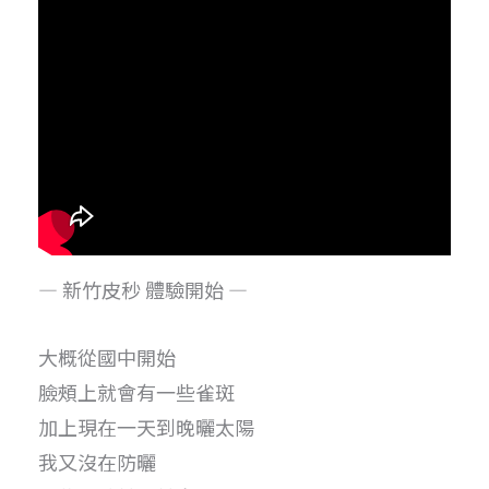
— 新竹皮秒 體驗開始 —
大概從國中開始
臉頰上就會有一些雀斑
加上現在一天到晚曬太陽
我又沒在防曬