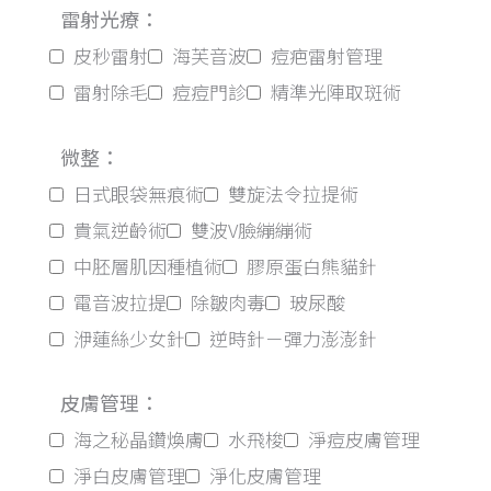
雷射光療：
皮秒雷射
海芙音波
痘疤雷射管理
雷射除毛
痘痘門診
精準光陣取斑術
微整：
日式眼袋無痕術
雙旋法令拉提術
貴氣逆齡術
雙波V臉繃繃術
中胚層肌因種植術
膠原蛋白熊貓針
電音波拉提
除皺肉毒
玻尿酸
洢蓮絲少女針
逆時針－彈力澎澎針
皮膚管理：
海之秘晶鑽煥膚
水飛梭
淨痘皮膚管理
淨白皮膚管理
淨化皮膚管理