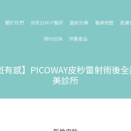
關於我們
倪旻白MVP醫師
雷射光療
醫美微整
肌膚
預約諮詢
保養產品
斑有感】PICOWAY皮秒雷射術後
美診所