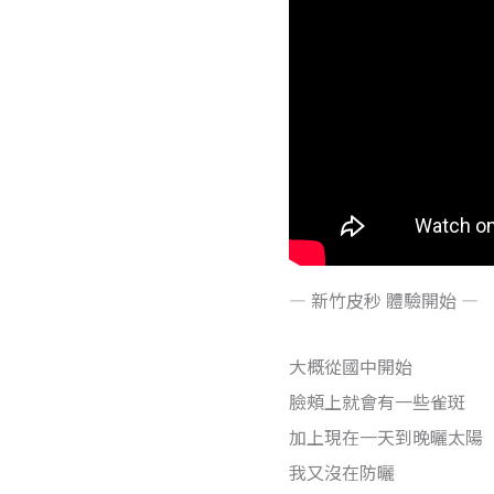
— 新竹皮秒 體驗開始 —
大概從國中開始
臉頰上就會有一些雀斑
加上現在一天到晚曬太陽
我又沒在防曬