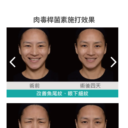
肉毒桿菌素施打效果