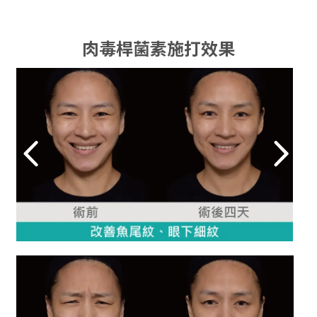
肉毒桿菌素施打效果