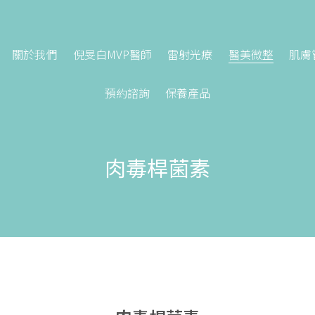
關於我們
倪旻白MVP醫師
雷射光療
醫美微整
肌膚
預約諮詢
保養產品
肉毒桿菌素