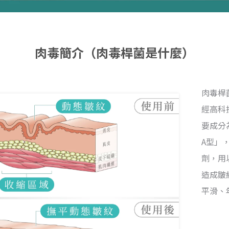
肉毒簡介（肉毒桿菌是什麼）
肉毒桿
經高科
要成分
A型」
劑，用
造成皺
平滑、