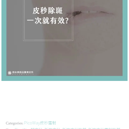
PicoWay皮秒雷射
Categories: