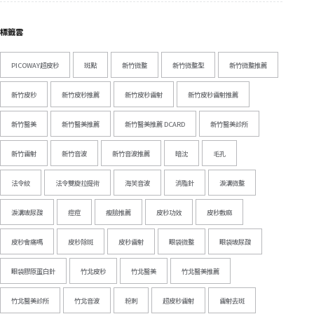
標籤雲
PICOWAY超皮秒
斑點
新竹微整
新竹微整型
新竹微整推薦
新竹皮秒
新竹皮秒推薦
新竹皮秒雷射
新竹皮秒雷射推薦
新竹醫美
新竹醫美推薦
新竹醫美推薦 DCARD
新竹醫美診所
新竹雷射
新竹音波
新竹音波推薦
暗沈
毛孔
法令紋
法令雙旋拉提術
海芙音波
消脂針
淚溝微整
淚溝玻尿酸
痘痘
瘦臉推薦
皮秒功效
皮秒敷麻
皮秒會痛嗎
皮秒除斑
皮秒雷射
眼袋微整
眼袋玻尿酸
眼袋膠原蛋白針
竹北皮秒
竹北醫美
竹北醫美推薦
竹北醫美診所
竹北音波
粉刺
超皮秒雷射
雷射去斑