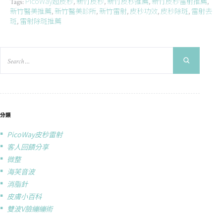
PicoWay超皮秒
新竹皮秒
新竹皮秒推薦
新竹皮秒雷射推薦
Tags:
,
,
,
,
新竹醫美推薦
新竹醫美診所
新竹雷射
皮秒功效
皮秒除斑
雷射去
,
,
,
,
,
斑
雷射除斑推薦
,
分類
PicoWay皮秒雷射
客人回饋分享
微整
海芙音波
消脂針
皮膚小百科
雙波V臉繃繃術