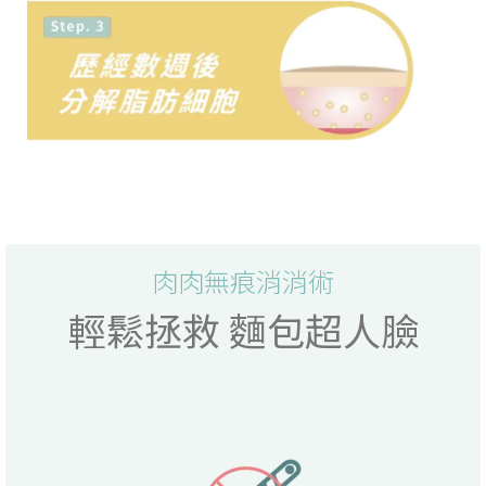
肉肉無痕消消術
輕鬆拯救 麵包超人臉