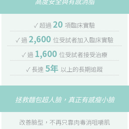
高度安全與有感消脂
20
✓ 超過
項臨床實驗
2,600
✓ 過
位受試者加入臨床實驗
1,600
✓ 過
位受試者接受治療
5年
✓ 長達
以上的長期追蹤
拯救麵包超人臉，真正有感瘦小臉
改善臉型，不再只靠肉毒消咀嚼肌