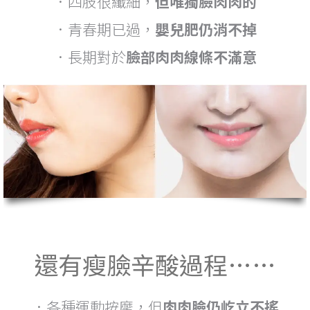
．四肢很纖細，
但唯獨臉肉肉的
．青春期已過，
嬰兒肥仍消不掉
．長期對於
臉部肉肉線條不滿意
還有瘦臉辛酸過程……
．各種運動按摩，但
肉肉臉仍屹立不搖