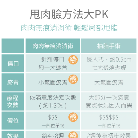
甩肉臉方法大PK
肉肉無痕消消術 輕鬆局部甩脂