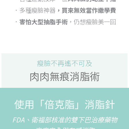
．多種瘦臉神器
，買來無效當作繳學費
．
害怕大型抽脂手術
，仍想瘦臉美一回
瘦臉不再遙不可及
肉肉無痕消脂術
使用「倍克脂」消脂針
FDA、衛福部核准的雙下巴治療藥物