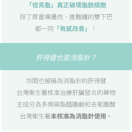
「倍克脂」真正破壞脂肪細胞
除了厚重嘴邊肉、連難纏的雙下巴
都一同
「有感改善」
！
肝得健也是消脂針？
坊間也被稱為消脂針的肝得健
台灣衛生署核准治療肝臟發炎的藥物
主成分為多烯磷脂醯膽鹼和去氧膽酸
台灣衛生署
未核准為消脂針使用
。