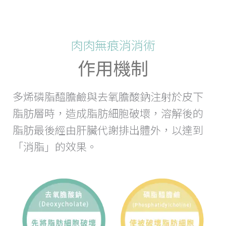
肉肉無痕消消術
作用機制
多烯磷脂醯膽鹼與去氧膽酸鈉注射於皮下
脂肪層時，造成脂肪細胞破壞，溶解後的
脂肪最後經由肝臟代謝排出體外，以達到
「消脂」的效果。