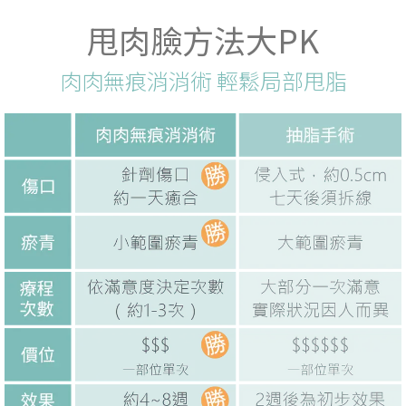
甩肉臉方法大PK
肉肉無痕消消術 輕鬆局部甩脂