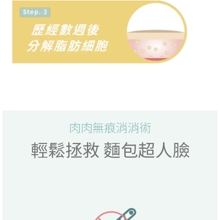
肉肉無痕消消術
輕鬆拯救 麵包超人臉