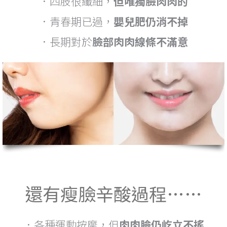
．四肢很纖細，
但唯獨臉肉肉的
．青春期已過，
嬰兒肥仍消不掉
．長期對於
臉部肉肉線條不滿意
還有瘦臉辛酸過程……
．各種運動按摩，但
肉肉臉仍屹立不搖