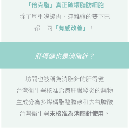
「倍克脂」真正破壞脂肪細胞
除了厚重嘴邊肉、連難纏的雙下巴
都一同
「有感改善」
！
肝得健也是消脂針？
坊間也被稱為消脂針的肝得健
台灣衛生署核准治療肝臟發炎的藥物
主成分為多烯磷脂醯膽鹼和去氧膽酸
台灣衛生署
未核准為消脂針使用
。