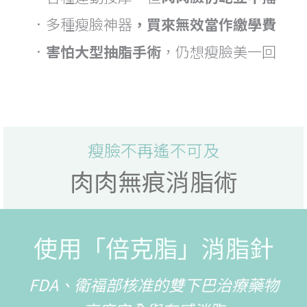
．多種瘦臉神器
，買來無效當作繳學費
．
害怕大型抽脂手術
，仍想瘦臉美一回
瘦臉不再遙不可及
肉肉無痕消脂術
使用「倍克脂」消脂針
FDA、衛福部核准的雙下巴治療藥物