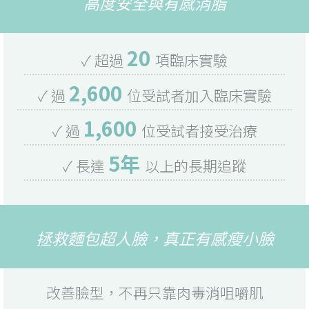
高度安全與有感消脂
20
✓ 超過
項臨床實驗
2,600
✓ 過
位受試者加入臨床實驗
1,600
✓ 過
位受試者接受治療
5年
✓ 長達
以上的長期追蹤
拯救麵包超人臉，真正有感瘦小臉
改善臉型，不再只靠肉毒消咀嚼肌