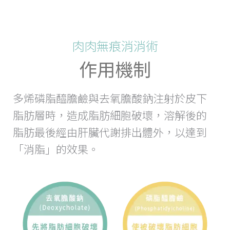
肉肉無痕消消術
作用機制
多烯磷脂醯膽鹼與去氧膽酸鈉注射於皮下
脂肪層時，造成脂肪細胞破壞，溶解後的
脂肪最後經由肝臟代謝排出體外，以達到
「消脂」的效果。