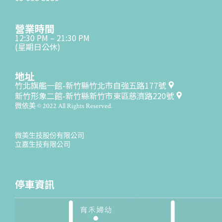
營業時間
12:30 PM – 21:30 PM
(星期日公休)
地址
竹北旗艦一館-新竹縣竹北市自強五路177號
新竹形象二館-新竹縣新竹市東區慈濟路220號
微依美 © 2022 All Rights Reserved.
微美生技股份有限公司
立嘉生技有限公司
停車資訊