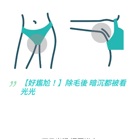
【好尷尬！】除毛後 暗沉都被看
光光