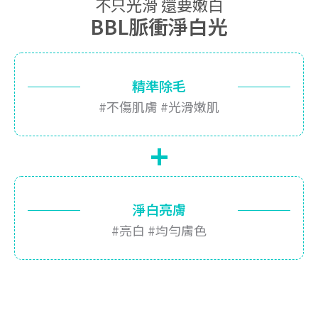
不只光滑 還要嫩白
BBL脈衝淨白光
精準除毛
#不傷肌膚 #光滑嫩肌
+
淨白亮膚
#亮白 #均勻膚色