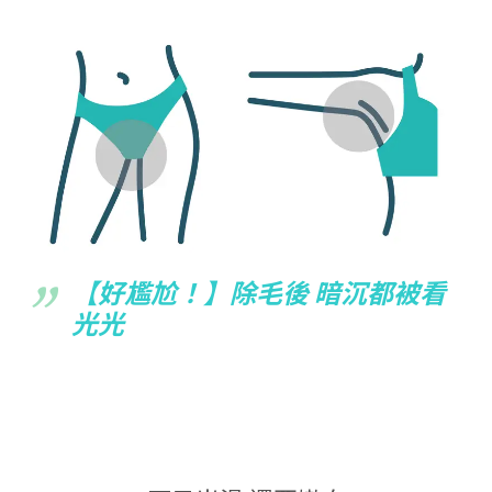
【好尷尬！】除毛後 暗沉都被看
光光