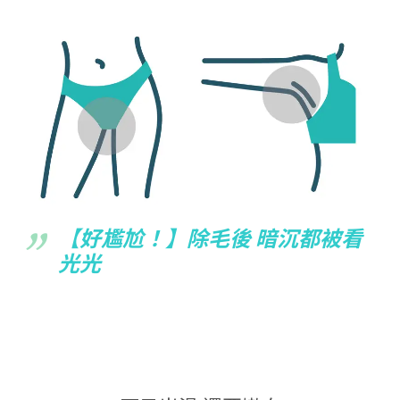
【好尷尬！】除毛後 暗沉都被看
光光