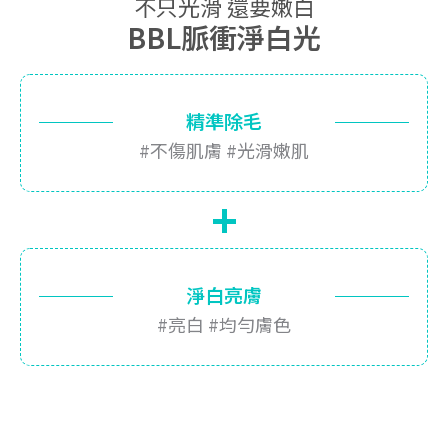
不只光滑 還要嫩白
BBL脈衝淨白光
精準除毛
#不傷肌膚 #光滑嫩肌
+
淨白亮膚
#亮白 #均勻膚色