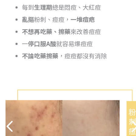
每到
生理期
總是悶痘、大紅痘
亂摳
粉刺、痘痘，
一堆痘疤
不想再吃藥、擦藥
來改善痘痘
一
停口服A酸
就容易爆痘痘
不論吃藥擦藥
，痘痘都沒有消除