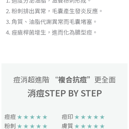
1. 過度分泌油脂，滋養粉刺形成。
2. 粉刺排出異常，毛囊產生發炎反應。
3. 角質、油脂代謝異常而毛囊堵塞。
4. 痤瘡桿菌增生，進而化為膿型痘。
痘消超進階 “
複合抗痘”
更全面
消痘STEP BY STEP
痘痘
痘印
★ ★ ★ ★ ★
★ ★ ★ ★ ★
粉刺
膚質
★ ★ ★ ★ ★
★ ★ ★ ★ ★