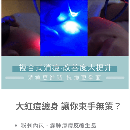
大紅痘纏身 讓你束手無策？
粉刺內包、囊腫痘痘
反覆生長