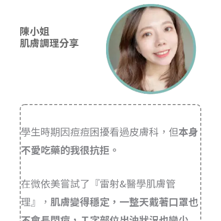
陳小姐
肌膚調理分享
學生時期因痘痘困擾看過皮膚科，但
本身
不愛吃藥的我很抗拒。
在微依美嘗試了『雷射&醫學肌膚管
理』，
肌膚變得穩定，一整天戴著口罩也
不會長悶痘，Ｔ字部位出油狀況也變少