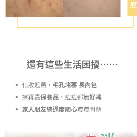
還有這些生活困擾……
化妝遮蓋，
毛孔堵塞 長內包
擦
再貴保養品
，痘痘都
無好轉
家人朋友總過度關心
痘痘問題