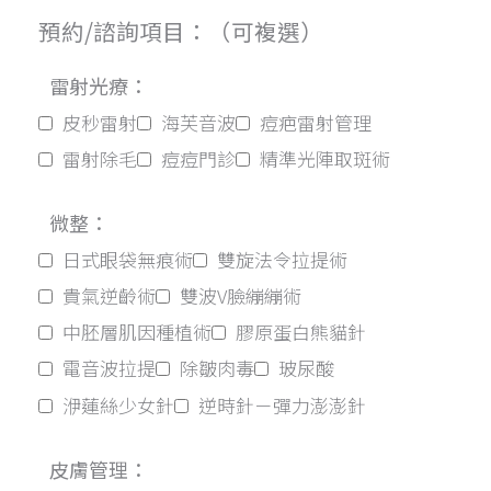
預約/諮詢項目：（可複選）
雷射光療：
皮秒雷射
海芙音波
痘疤雷射管理
雷射除毛
痘痘門診
精準光陣取斑術
微整：
日式眼袋無痕術
雙旋法令拉提術
貴氣逆齡術
雙波V臉繃繃術
中胚層肌因種植術
膠原蛋白熊貓針
電音波拉提
除皺肉毒
玻尿酸
洢蓮絲少女針
逆時針－彈力澎澎針
皮膚管理：